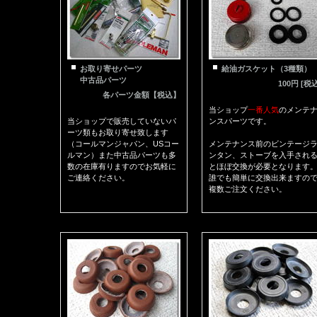
お取り寄せパーツ
給油ガスケット（3種類）
中古品パーツ
100円 [税
各パーツ金額【税込】
当ショップ
一番人気
のメンテ
当ショップで販売していないパ
ンスパーツです。
ーツ類もお取り寄せ致します
（コールマンジャパン、USコー
メンテナンス前のビンテージ
ルマン）また中古品パーツも多
ンタン、ストーブを入手され
数の在庫有りますのでお気軽に
とほぼ交換が必要となります
ご連絡ください。
誰でも簡単に交換出来ますの
複数ご注文ください。