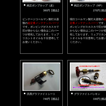
純正ポンプカップ（皮）
純正ポンプカップ（NP）
380円【税込】
275円 [税
ビンテージコールマン製灯火器
現行コールマン製灯火器類の
類の
超定番メンテナンスパーツ
定番メンテナンスパーツ
です
です。ポンピングがスカスカで
ポンピングがスカスカで圧が
圧が掛からない場合はこのパー
からない場合はこのパーツが
ツが劣化しております。リュブ
化しております。リュブリカ
リカントオイルを十分塗布して
トオイルを十分塗布してお使
お使いください。
ください。
汎用グラファイトシート
グラファイトパッキン
740円【税込】
330円 [税