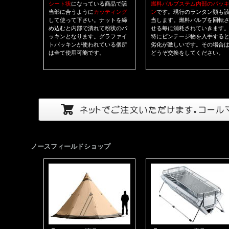
シート状
になっている商品で該
燃料バルブステム内部のパッ
当部に合うように
カッティング
ン
です。現行のランタン類も
して使って下さい。ナットを締
当します。燃料バルブを回転
め込むと内部で潰れて粉状のパ
せる毎に消耗されていきます
ッキンとなります。グラファイ
特にビンテージ物を入手する
トパッキンが使われている個所
劣化が激しいです。その場合
は全て使用可能です。
どうぞ交換をしてください。
ノースフィールドショップ