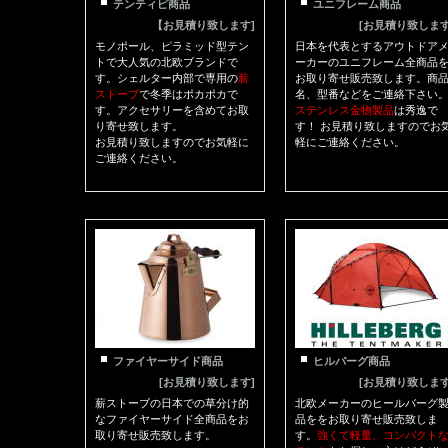
テンティピ商品
ユニフレーム商品
【お見積り致します]
[お見積り致します
モノポール、ピラミッド型テン
日本を代表とするアウトドア
トで大人気の北欧ブランドで
ーカーのユニフレーム全商品
す。シェルター内部で専用の
薪
お取り寄せ販売致します。商
ストーブ
で冬季はポカポカで
名、型番などをご連絡下さい
す。アクセサリーを含めてお取
ステンレス金物製品
は秀逸で
り寄せ致します。
す！ お見積り致しますのでお
お見積り致しますのでお気軽に
軽にご連絡ください。
ご連絡ください。
ファイヤーサイド商品
ヒルバーグ商品
[お見積り致します]
[お見積り致します
薪ストーブの日本での草分け的
北欧メーカーのヒールバーグ
なファイヤーサイド全商品をお
品ををお取り寄せ販売致しま
取り寄せ販売致します。
す。
強くて軽量、コンパクト