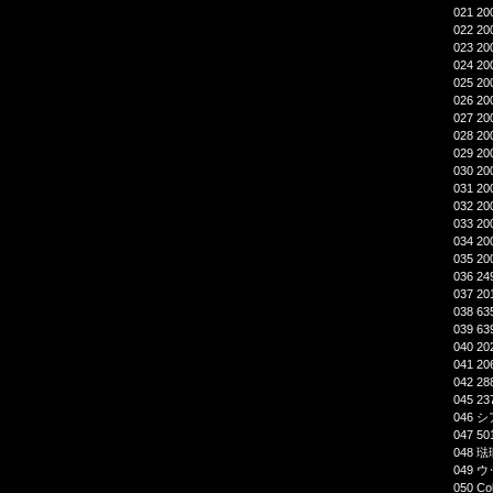
021 
022 
023 
024 
025 
026 
027 
028 
029 2
030 2
031 2
032 2
033 2
034 2
035 2
036 2
037 
038 6
039 6
040 
041 
042 2
045 
046 シ
047 
048 
049 
050 Co