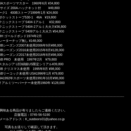
500Aスポーツマスター 1960年6月 ¥34,800
1/2サイズ 200A ハックキット付 ¥49,800
ピーク1 400Bストーブ1999年1月 ¥24,800
GIポケットストーブ530-1 46A ¥19,800
ピクニックストーブ 5404-1アルミ ¥32,800
ピクニックストーブ 5404-2アルミ大火力¥36,800
ピクニックストーブ 5409アルミ大火力 ¥54,800
228H ゴールドボンド1974年2月
ーターチップ無し ¥148,000
200Bシーズンズ2007未使用2006年9月¥88,000
200Bシーズンズ2016未使用2015年8月¥128,000
200Bシーズンズ2017未使用2016年8月¥98,000
35B PRO 未使用 1997年2月 ¥79,800
ノスタルジア LED緑銀US限定シリアル¥39,800
200B クリスマス未使用 1995年8月 ¥98,000
635Bリーコック未使用 USA1996年1月 ¥79,800
288A1992年スポーツ未使用1991年10月¥98,000
442 アルミツーバーナー未使用1960年 ¥128,000
興味ある商品が有りましたらご連絡ください。
店舗電話：0745-56-5190
メールアドレス：K_outdoors01@yahoo.co.jp
写真をお送りして確認して頂きます。