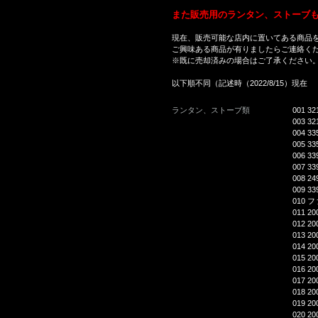
また販売用のランタン、ストーブ
現在、
販売可能な店内に置いてある商品
ご興味ある商品が有りましたらご連絡く
※既に売却済みの場合はご了承ください
以下順不同（記述時（2022/8/15）現在
ランタン、ストーブ類
001 3
003 3
004 3
005 3
006 3
007 3
008 2
009 3
010 
011 2
012 2
013 
014 
015 
016 
017 
018 
019 
020 